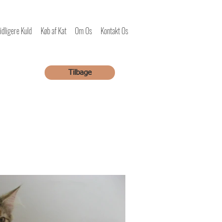
idligere Kuld
Køb af Kat
Om Os
Kontakt Os
Tilbage