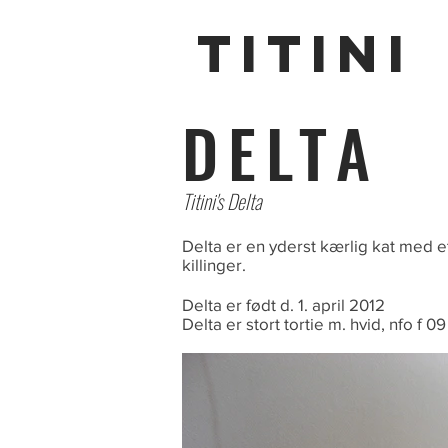
TITINI
DELTA
Titini's Delta
Delta er en yderst kærlig kat med e
killinger.
Delta er født d. 1. april 2012
Delta er stort tortie m. hvid, nfo f 0