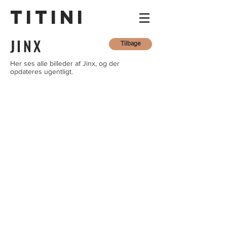
TITINI
JINX
Tilbage
Her ses alle billeder af Jinx, og der
opdateres ugentligt.
Uge 1
Uge 1
Uge 1
Uge 2