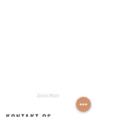
Uge 2
Uge 2
Show More
KONTAKT OS
Nina Stender & Jacques Jonsman
Adresse: