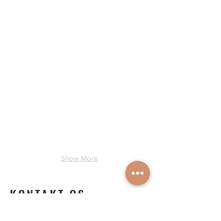
Uge ?
Uge ?
Show More
KONTAKT OS
Nina Stender & Jacques Jonsman