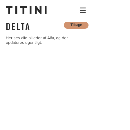
TITINI
DELTA
Tilbage
Her ses alle billeder af Alfa, og der
opdateres ugentligt.
Uge 1
Uge 1
Uge 16
Uge ?