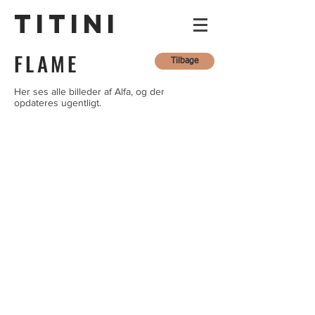
TITINI
FLAME
Tilbage
Her ses alle billeder af Alfa, og der
opdateres ugentligt.
Uge 1
Uge 1
Uge 16
Uge ?