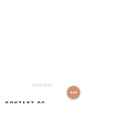
Uge ?
Uge ?
Show More
KONTAKT OS
Nina Stender & Jacques Jonsman