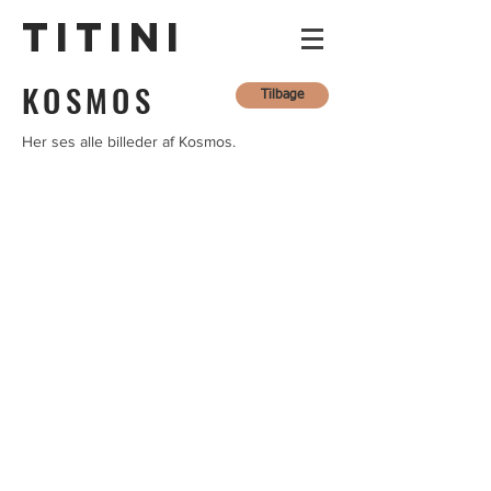
TITINI
KOSMOS
Tilbage
Her ses alle billeder af Kosmos.
Dag 4
Dag 4
Dag 4
Uge 1