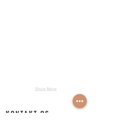
Uge 1
Uge 1
Show More
KONTAKT OS
Nina Stender & Jacques Jonsman